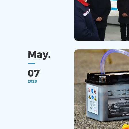
May.
07
2025