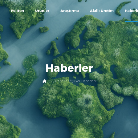
Politon
Ürünler
Araştırma
Akıllı Üretim
Haberl
Haberler
Ev
/
Haberler
/
Şirket Haberleri