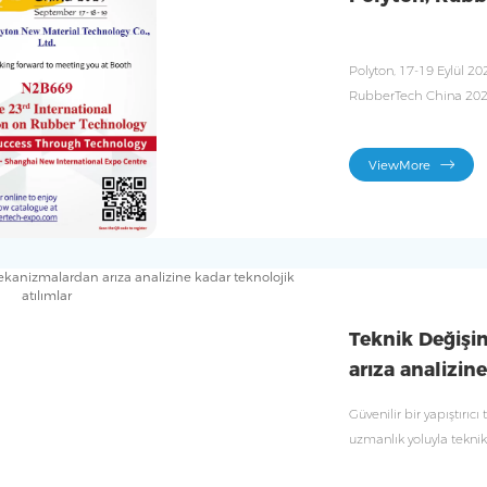
Polyton, 17-19 Eylül 20
RubberTech China 2025
malzemelerini sergiley
ViewMore
Teknik Değişi
arıza analizin
Güvenilir bir yapıştırıc
uzmanlık yoluyla tekni
çözümleri sunarak, otom