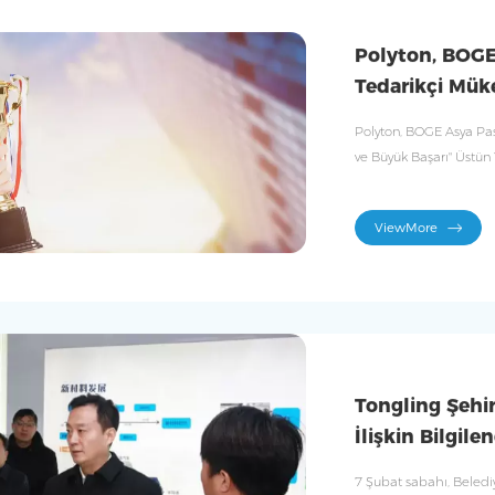
Polyton, BOGE
Tedarikçi Mük
Polyton, BOGE Asya Pas
ve Büyük Başarı" Üstün
ViewMore
Tongling Şehir
İlişkin Bilgil
7 Şubat sabahı, Beledi