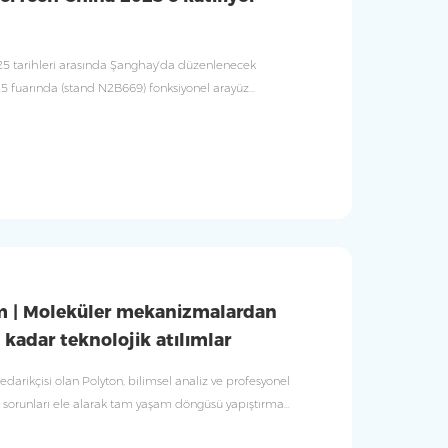
25 tarihleri ​​arasında Şanghay'da düzenlenecek
 fuarında (stand N2B669) fonksiyonel arayüz
ecek.
m | Moleküler mekanizmalardan
e kadar teknolojik atılımlar
ı tedarikçisi olan Polyton, bilimsel analiz ve profesyonel
k sorunları ele alarak tam yaşam döngüsü yapıştırma
otiv parçaları sektöründe istikrarlı büyümeyi teşvik