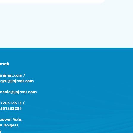
tmek
@jnjmat.com
/
gyu@jnjmat.com
onsale@jnjmat.com
5720513512
/
3501833284
uowei Yolu,
 Bölgesi,
y