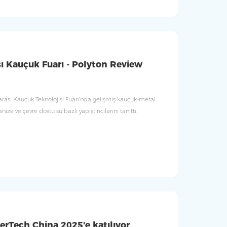
sı Kauçuk Fuarı - Polyton Review
rarası Kauçuk Teknolojisi Fuarı'nda gelişmiş kauçuk-metal
kanize ve çevre dostu su bazlı yapıştırıcılarını tanıttı.
erTech China 2025'e katılıyor