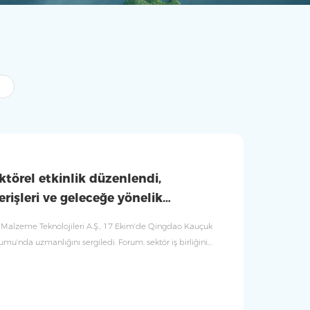
törel etkinlik düzenlendi,
erişleri ve geleceğe yönelik
pıldı
 Malzeme Teknolojileri A.Ş., 17 Ekim'de Qingdao Kauçuk
umu'nda uzmanlığını sergiledi. Forum, sektör iş birliğini,
uk teknolojisi ile yeşil kalkınmaya ilişkin görüşleri teşvik