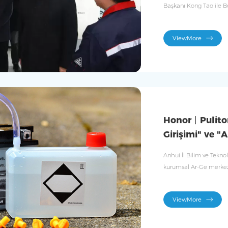
Başkanı Kong Tao ile Be
amacıyla şirketimizi zi
başlamasını ve güvenli
ViewMore
Honor丨Puliton
Girişimi" ve "
ünvanlarını k
Anhui İl Bilim ve Tekno
kurumsal Ar-Ge merkezl
Teknoloji Kurumsal Sert
İl Sertifikasyon Ajansı 
ViewMore
kurumsallarını duyurdu