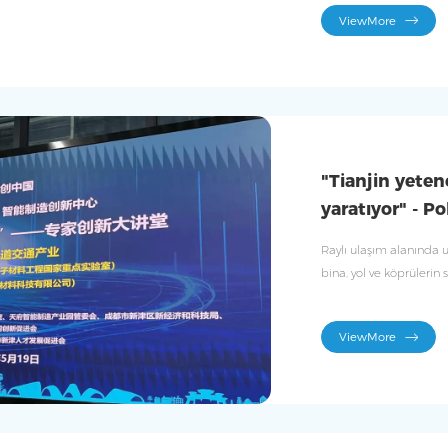
ediyor.
ViewMore
"Tianjin yetene
yaratıyor" - 
Raylı ulaşım alanında 
bina, yol ve köprülerin
ViewMore