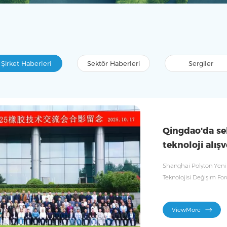
Şirket Haberleri
Sektör Haberleri
Sergiler
Qingdao'da sek
teknoloji alışv
görüşmeler ya
Shanghai Polyton Yeni
Teknolojisi Değişim For
teknik alışverişi ve kauç
etti.
ViewMore