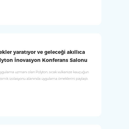
kler yaratıyor ve geleceği akıllıca
Polyton İnovasyon Konferans Salonu
uygulama uzmanı olan Polyton, sıcak vulkanize kauçuğun
 sismik izolasyonu alanında uygulama örneklerini paylaştı.