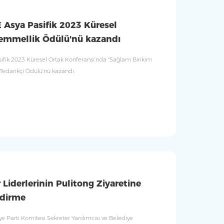
 Asya Pasifik 2023 Küresel
emmellik Ödülü'nü kazandı
ifik 2023 Küresel Ortak Konferansı'nda "Sağlam Birikim
 Tedarikçi Ödülü'nü kazandı.
 Liderlerinin Pulitong Ziyaretine
endirme
ye Parti Komitesi Sekreter Yardımcısı ve Belediye