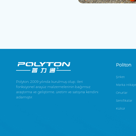
Politon
Şirket
Polyton, 2009 yılında kurulmuş olup, ileri
Marka Hikaye
fonksiyonel arayüz malzemelerinin bağımsız
araştırma ve geliştirme, üretim ve satışına kendini
Onurlar
adamıştır.
Sertifikalar
Kültür