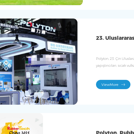
23. Uluslarara
Polyton, 23. Çin Ulusla
yapıştırıcıları, sıcak vul
ViewMore
Polyton, Rubb