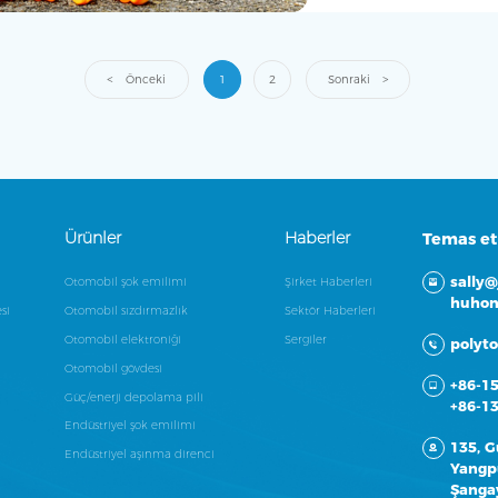
Önceki
1
2
Sonraki
Ürünler
Haberler
Temas e
sally
Otomobil şok emilimi
Şirket Haberleri
huhon
si
Otomobil sızdırmazlık
Sektör Haberleri
Otomobil elektroniği
Sergiler
polyt
Otomobil gövdesi
+86-1
Güç/enerji depolama pili
+86-1
Endüstriyel şok emilimi
135, G
Endüstriyel aşınma direnci
Yangpu
Şanga