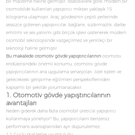
bir malzeme haline gelmiştir. İstatistiklere göre, modern bir
otomobilde kullanılan yapıştırıcı miktarı yaklaşık 15
kilograma ulaşmıştır. Araç gövdesinin çeşitli yerlerinde
sessizce gizlenen yapıştırıcılar, bağlantı, sızdırmazlık, darbe
emilimi ve ses yalıtımı gibi birçok işlevi üstlenerek modern
otomobil teknolojisinde vazgeçilmez ve yenilikçi bir
teknoloji haline gelmiştir.
Bu makalede otomotiv gövde yapıştırıcılarının
otomotiv
endüstrisindeki önemli konumu,
otomotiv gövde
yapıştırıcılarının ana uygulama senaryoları, özel tipleri ve
gelecekteki geliştirme eğilimleri perspektiflerinden
kapsamlı bir şekilde yorumlanacaktır.
1. Otomotiv gövde yapıştırıcılarının
avantajları
Neden giderek daha fazla otomobil üreticisi yapıştırıcı
kullanmaya yöneliyor? Bu, yapıştırıcıların benzersiz
performans avantajlarından ayrı düşünülemez:
1.1 Güçlü malzeme uyumluluğu