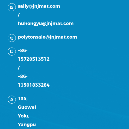
sally@jnjmat.com
/
huhongyu@jnjmat.com
polytonsale@jnjmat.com
+86-
15720513512
/
+86-
13501833284
135,
Guowei
Yolu,
Yangpu