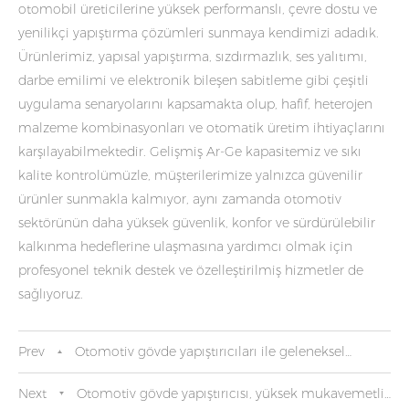
otomobil üreticilerine yüksek performanslı, çevre dostu ve
yenilikçi yapıştırma çözümleri sunmaya kendimizi adadık.
Ürünlerimiz, yapısal yapıştırma, sızdırmazlık, ses yalıtımı,
darbe emilimi ve elektronik bileşen sabitleme gibi çeşitli
uygulama senaryolarını kapsamakta olup, hafif, heterojen
malzeme kombinasyonları ve otomatik üretim ihtiyaçlarını
karşılayabilmektedir. Gelişmiş Ar-Ge kapasitemiz ve sıkı
kalite kontrolümüzle, müşterilerimize yalnızca güvenilir
ürünler sunmakla kalmıyor, aynı zamanda otomotiv
sektörünün daha yüksek güvenlik, konfor ve sürdürülebilir
kalkınma hedeflerine ulaşmasına yardımcı olmak için
profesyonel teknik destek ve özelleştirilmiş hizmetler de
sağlıyoruz.
Prev
Otomotiv gövde yapıştırıcıları ile geleneksel
kaynak teknolojisi arasındaki farkın analizi
Next
Otomotiv gövde yapıştırıcısı, yüksek mukavemetli