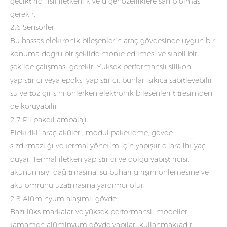
geciktirici, ısıl iletkenlik ve diğer özelliklere sahip olması
gerekir.
2.6 Sensörler
Bu hassas elektronik bileşenlerin araç gövdesinde uygun bir
konuma doğru bir şekilde monte edilmesi ve stabil bir
şekilde çalışması gerekir. Yüksek performanslı silikon
yapıştırıcı veya epoksi yapıştırıcı, bunları sıkıca sabitleyebilir,
su ve toz girişini önlerken elektronik bileşenleri titreşimden
de koruyabilir.
2.7 Pil paketi ambalajı
Elektrikli araç aküleri, modül paketleme, gövde
sızdırmazlığı ve termal yönetim için yapıştırıcılara ihtiyaç
duyar. Termal iletken yapıştırıcı ve dolgu yapıştırıcısı,
akünün ısıyı dağıtmasına, su buharı girişini önlemesine ve
akü ömrünü uzatmasına yardımcı olur.
2.8 Alüminyum alaşımlı gövde
Bazı lüks markalar ve yüksek performanslı modeller
tamamen alüminyum gövde yapıları kullanmaktadır.