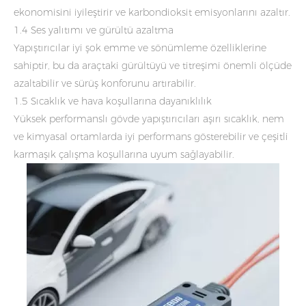
ekonomisini iyileştirir ve karbondioksit emisyonlarını azaltır.
1.4 Ses yalıtımı ve gürültü azaltma
Yapıştırıcılar iyi şok emme ve sönümleme özelliklerine
sahiptir, bu da araçtaki gürültüyü ve titreşimi önemli ölçüde
azaltabilir ve sürüş konforunu artırabilir.
1.5 Sıcaklık ve hava koşullarına dayanıklılık
Yüksek performanslı gövde yapıştırıcıları aşırı sıcaklık, nem
ve kimyasal ortamlarda iyi performans gösterebilir ve çeşitli
karmaşık çalışma koşullarına uyum sağlayabilir.