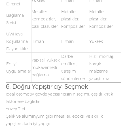
Yüksek
Ilıman
Ilıman
Direnci
Metaller,
Metaller,
Metaller,
Bağlama
kompozitler,
plastikler,
plastikler,
Serisi
bazı plastikler
kompozitler
kompozitler
UV/Hava
Koşullarına
Ilıman
Ilıman
Yüksek
Dayanıklılık
Darbe
Hızlı montaj,
Yapısal, yüksek
En İyi
emilimi,
karışık
mukavemetli
Uygulamalar
titreşim
malzeme
bağlama
sönümleme
yapıştırma
6. Doğru Yapıştırıcıyı Seçmek
İdeal otomotiv gövde yapıştırıcısının seçimi, çeşitli kritik
faktörlere bağlıdır:
Yüzey Tipi:
Çelik ve alüminyum gibi metaller, epoksi ve akrilik
yapıştırıcılarla iyi yapışır.