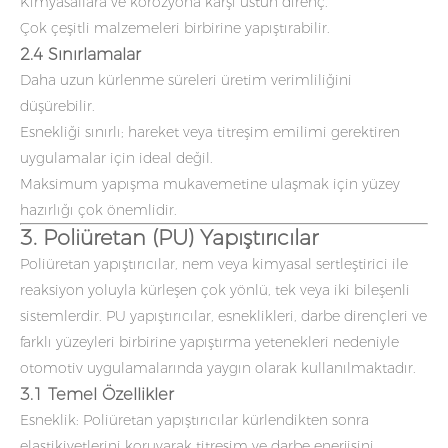
Kimyasallara ve korozyona karşı üstün direnç.
Çok çeşitli malzemeleri birbirine yapıştırabilir.
2.4 Sınırlamalar
Daha uzun kürlenme süreleri üretim verimliliğini
düşürebilir.
Esnekliği sınırlı; hareket veya titreşim emilimi gerektiren
uygulamalar için ideal değil.
Maksimum yapışma mukavemetine ulaşmak için yüzey
hazırlığı çok önemlidir.
3. Poliüretan (PU) Yapıştırıcılar
Poliüretan yapıştırıcılar, nem veya kimyasal sertleştirici ile
reaksiyon yoluyla kürleşen çok yönlü, tek veya iki bileşenli
sistemlerdir. PU yapıştırıcılar, esneklikleri, darbe dirençleri ve
farklı yüzeyleri birbirine yapıştırma yetenekleri nedeniyle
otomotiv uygulamalarında yaygın olarak kullanılmaktadır.
3.1 Temel Özellikler
Esneklik: Poliüretan yapıştırıcılar kürlendikten sonra
elastikiyetlerini koruyarak titreşim ve darbe enerjisini