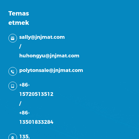
Temas
etmek
sally@jnjmat.com
/
huhongyu@jnjmat.com
polytonsale@jnjmat.com
+86-
15720513512
/
+86-
13501833284
135,