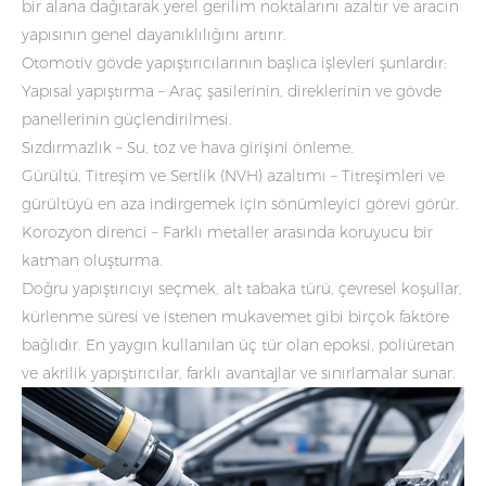
bir alana dağıtarak yerel gerilim noktalarını azaltır ve aracın
yapısının genel dayanıklılığını artırır.
Otomotiv gövde yapıştırıcılarının başlıca işlevleri şunlardır:
Yapısal yapıştırma – Araç şasilerinin, direklerinin ve gövde
panellerinin güçlendirilmesi.
Sızdırmazlık – Su, toz ve hava girişini önleme.
Gürültü, Titreşim ve Sertlik (NVH) azaltımı – Titreşimleri ve
gürültüyü en aza indirgemek için sönümleyici görevi görür.
Korozyon direnci – Farklı metaller arasında koruyucu bir
katman oluşturma.
Doğru yapıştırıcıyı seçmek, alt tabaka türü, çevresel koşullar,
kürlenme süresi ve istenen mukavemet gibi birçok faktöre
bağlıdır. En yaygın kullanılan üç tür olan epoksi, poliüretan
ve akrilik yapıştırıcılar, farklı avantajlar ve sınırlamalar sunar.