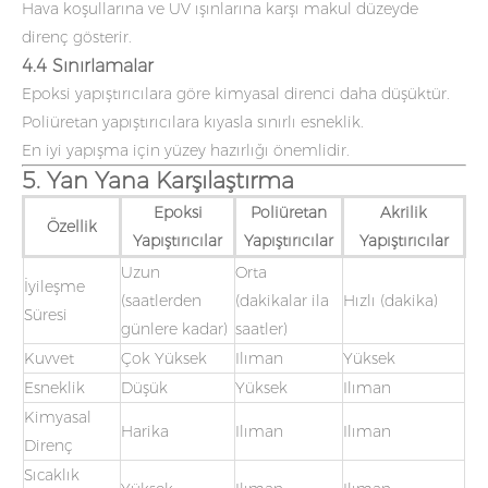
Hava koşullarına ve UV ışınlarına karşı makul düzeyde
direnç gösterir.
4.4 Sınırlamalar
Epoksi yapıştırıcılara göre kimyasal direnci daha düşüktür.
Poliüretan yapıştırıcılara kıyasla sınırlı esneklik.
En iyi yapışma için yüzey hazırlığı önemlidir.
5. Yan Yana Karşılaştırma
Epoksi
Poliüretan
Akrilik
Özellik
Yapıştırıcılar
Yapıştırıcılar
Yapıştırıcılar
Uzun
Orta
İyileşme
(saatlerden
(dakikalar ila
Hızlı (dakika)
Süresi
günlere kadar)
saatler)
Kuvvet
Çok Yüksek
Ilıman
Yüksek
Esneklik
Düşük
Yüksek
Ilıman
Kimyasal
Harika
Ilıman
Ilıman
Direnç
Sıcaklık