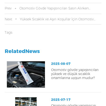
Prev
Otomotiv Gövde Yapıştırıcıları Satın Alırken
Uyumluluğun ve Sertifikasyonun Sağlanması
Next
Yüksek Sıcaklık ve Aşırı Koşullar İçin Otomotiv
Gövde Yapıştırıcısı
Tags:
RelatedNews
2025-08-07
Otomotiv gövde yapıştırıcıları
yüksek ve düşük sıcaklık
ortamlarına uygun mudur?
2025-07-17
Otomotiv gövde yapıştırıcısı,