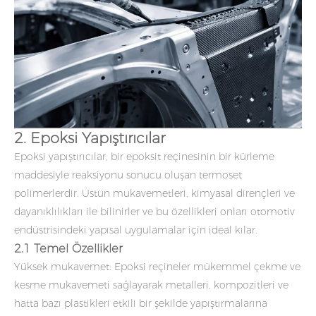
2. Epoksi Yapıştırıcılar
Epoksi yapıştırıcılar, bir epoksit reçinesinin bir kürleme
maddesiyle reaksiyonu sonucu oluşan termoset
polimerlerdir. Üstün mukavemetleri, kimyasal dirençleri ve
dayanıklılıkları ile bilinirler ve bu özellikleri onları otomotiv
endüstrisindeki yapısal uygulamalar için ideal kılar.
2.1 Temel Özellikler
Yüksek mukavemet: Epoksi reçineler mükemmel çekme ve
kesme mukavemeti sağlayarak metalleri, kompozitleri ve
hatta bazı plastikleri etkili bir şekilde yapıştırmalarına