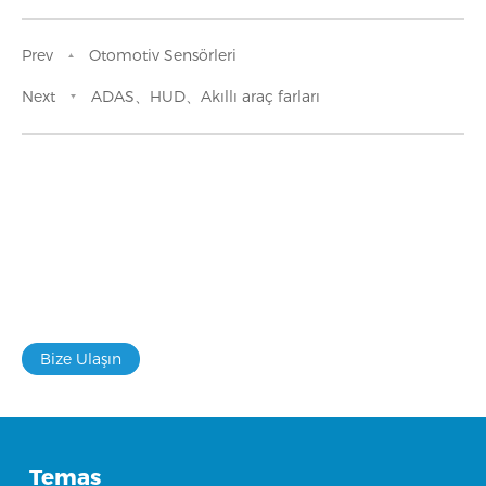
Prev
Otomotiv Sensörleri
Next
ADAS、HUD、Akıllı araç farları
Tedarik zincirinizi güçlendirmek veya
yeni ürünler geliştirmek gibi özel
bağlama ihtiyaçlarınız varsa size
yardımcı olabiliriz
Bize Ulaşın
Temas