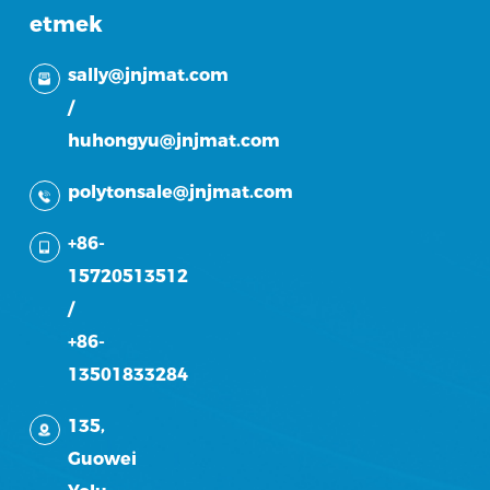
etmek
sally@jnjmat.com
/
huhongyu@jnjmat.com
polytonsale@jnjmat.com
+86-
15720513512
/
+86-
13501833284
135,
Guowei