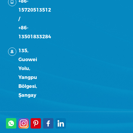
+86-
15720513512
/
+86-
13501833284
135,
Guowei
Yolu,
Yangpu
Bölgesi,
Şangay