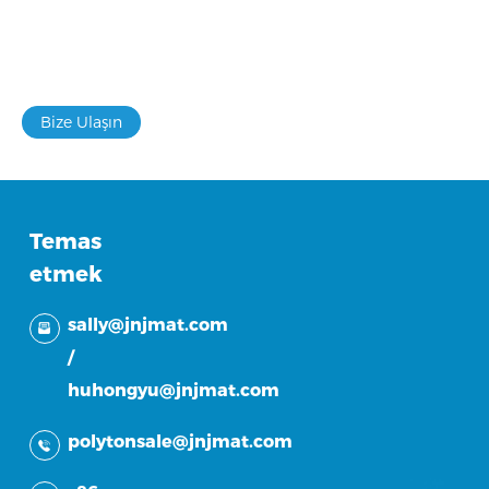
bağlama ihtiyaçlarınız varsa size
yardımcı olabiliriz
Bize Ulaşın
Temas
etmek
sally@jnjmat.com
/
huhongyu@jnjmat.com
polytonsale@jnjmat.com