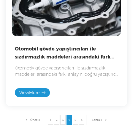
Otomobil gövde yapıştırıcıları ile
sızdırmazlık maddeleri arasındaki fark
nedir?
Otomotiv gövde yapıştırıcıları ile sızdırmazlık
maddeleri arasındaki farkı anlayın, doğru yapıştırıcı
malzemeyi seçin ve araç gövdesinin güvenliğini ve
dayanıklılığını artırın.
ViewMore
Önceki
1
2
3
4
5
6
Sonraki