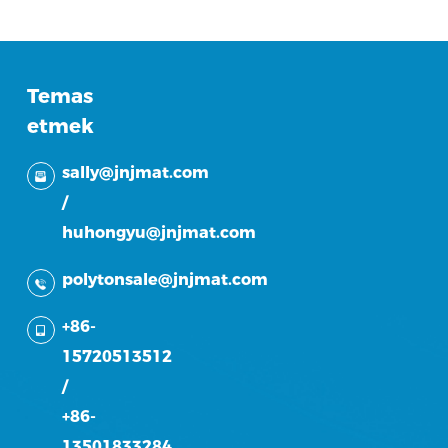
Temas
etmek
sally@jnjmat.com
/
huhongyu@jnjmat.com
polytonsale@jnjmat.com
+86-
15720513512
/
+86-
13501833284