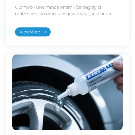
artıyor
Otomobil üretiminde önemli bir bağlayıcı
malzeme olan otomotiv gövde yapıştırıcılarına
yönelik pazar talebi hızlı bir büyüme eğilimi
göstermektedir.
ViewMore