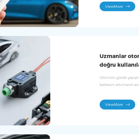
ViewMore
Uzmanlar otomo
doğru kullanıl
Otomotiv gövde yapıştır
kalitesini artırmanın a
dayanıklılığının sağlan
ViewMore