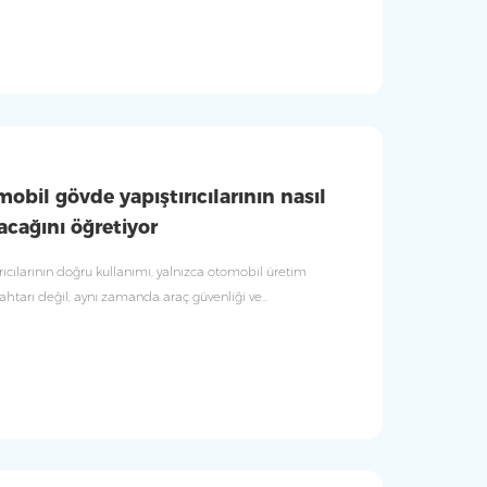
bil gövde yapıştırıcılarının nasıl
acağını öğretiyor
ıcılarının doğru kullanımı, yalnızca otomobil üretim
nahtarı değil, aynı zamanda araç güvenliği ve
masının da önemli bir parçasıdır.