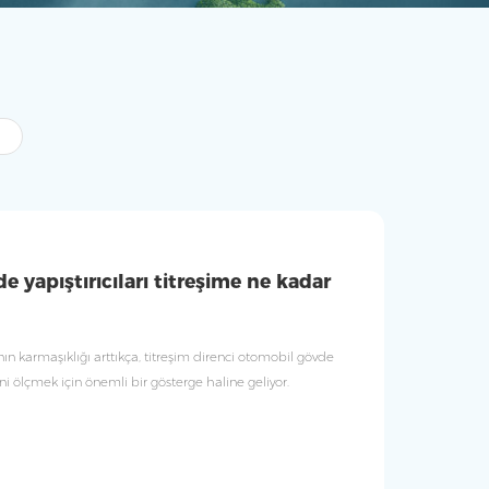
 yapıştırıcıları titreşime ne kadar
n karmaşıklığı arttıkça, titreşim direnci otomobil gövde
esini ölçmek için önemli bir gösterge haline geliyor.