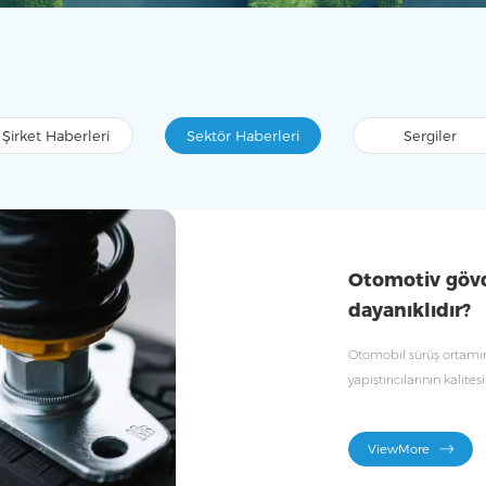
Şirket Haberleri
Sektör Haberleri
Sergiler
Otomotiv gövde
dayanıklıdır?
Otomobil sürüş ortamını
yapıştırıcılarının kalit
ViewMore