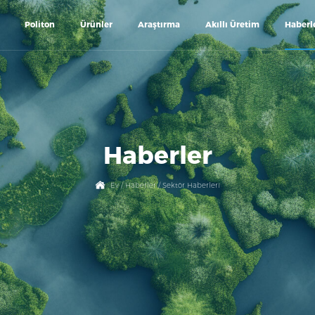
Politon
Ürünler
Araştırma
Akıllı Üretim
Haberl
Haberler
Ev
/
Haberler
/
Sektör Haberleri