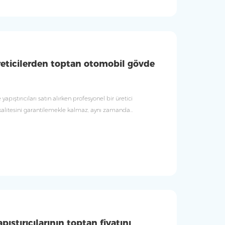
reticilerden toptan otomobil gövde
pıştırıcıları satın alırken profesyonel bir üretici
kalitesini garantilemekle kalmaz, aynı zamanda
venlik performansını da sağlar.
ıştırıcılarının toptan fiyatını