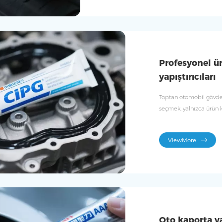
Profesyonel ü
yapıştırıcıları
Toptan otomobil gövde ya
seçmek, yalnızca ürün 
otomobil gövdesinin gü
ViewMore
Oto kaporta yap