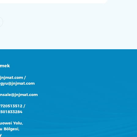
tmek
@jnjmat.com
/
gyu@jnjmat.com
onsale@jnjmat.com
5720513512
/
3501833284
uowei Yolu,
 Bölgesi,
y