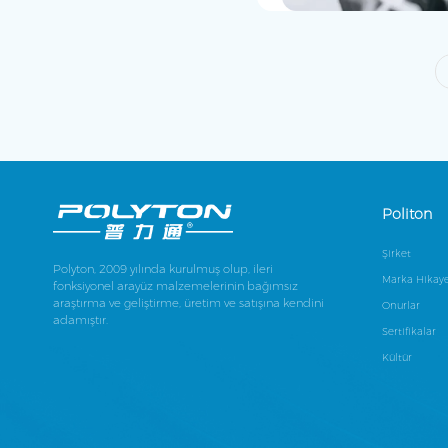
Politon
Şirket
Polyton, 2009 yılında kurulmuş olup, ileri
Marka Hikaye
fonksiyonel arayüz malzemelerinin bağımsız
araştırma ve geliştirme, üretim ve satışına kendini
Onurlar
adamıştır.
Sertifikalar
Kültür