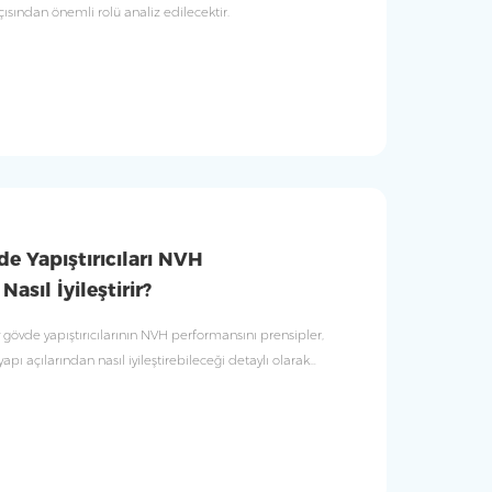
ısından önemli rolü analiz edilecektir.
e Yapıştırıcıları NVH
asıl İyileştirir?
övde yapıştırıcılarının NVH performansını prensipler,
pı açılarından nasıl iyileştirebileceği detaylı olarak