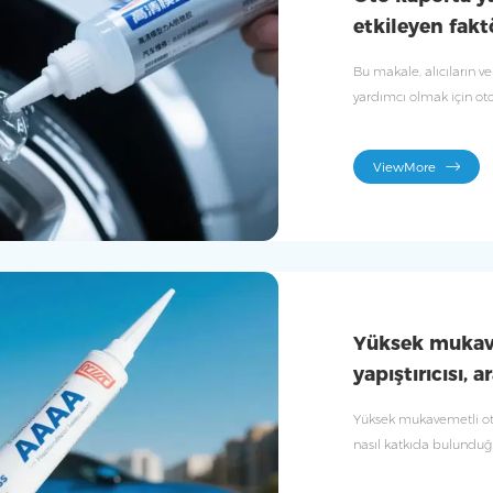
etkileyen fakt
Bu makale, alıcıların ve
yardımcı olmak için otom
ana faktörlerin derinle
ViewMore
Yüksek mukav
yapıştırıcısı, 
yardımcı olur
Yüksek mukavemetli oto
nasıl katkıda bulunduğ
güvenliğini nasıl artırdı