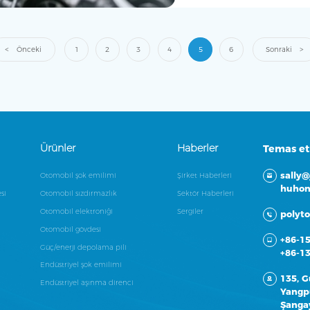
Önceki
1
2
3
4
5
6
Sonraki
Ürünler
Haberler
Temas e
sally
Otomobil şok emilimi
Şirket Haberleri
huhon
si
Otomobil sızdırmazlık
Sektör Haberleri
Otomobil elektroniği
Sergiler
polyt
Otomobil gövdesi
+86-1
Güç/enerji depolama pili
+86-1
Endüstriyel şok emilimi
135, G
Endüstriyel aşınma direnci
Yangpu
Şanga