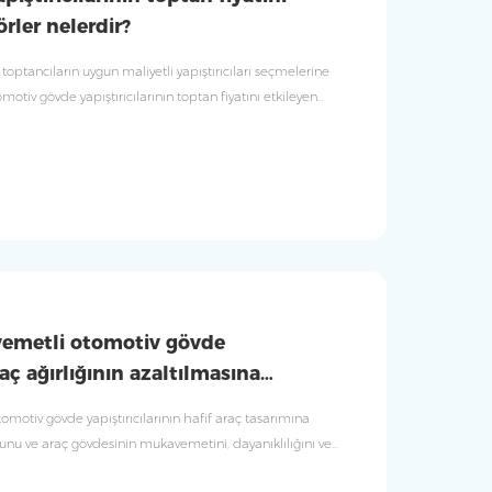
örler nelerdir?
 toptancıların uygun maliyetli yapıştırıcıları seçmelerine
otiv gövde yapıştırıcılarının toptan fiyatını etkileyen
mesine bir analizini sunmaktadır.
emetli otomotiv gövde
araç ağırlığının azaltılmasına
motiv gövde yapıştırıcılarının hafif araç tasarımına
unu ve araç gövdesinin mukavemetini, dayanıklılığını ve
ğını öğrenin.