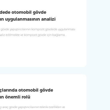
dede otomobil gövde
ının uygulanmasının analizi
gövde yapıştırıcılarının kompozit gövdede uygulanması
naliz edilmekte ve kompozit gövde için bağlama
ır.
açlarında otomobil gövde
nın önemli rolü
araç gövde yapıştırıcılarının teknik özellikleri ve