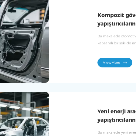
Kompozit göv
yapıştırıcılar
Bu makalede otomotiv 
kapsamlı bir şekilde a
çözümleri sunulmaktad
ViewMore
Yeni enerji ar
yapıştırıcıları
Bu makalede yeni enerji 