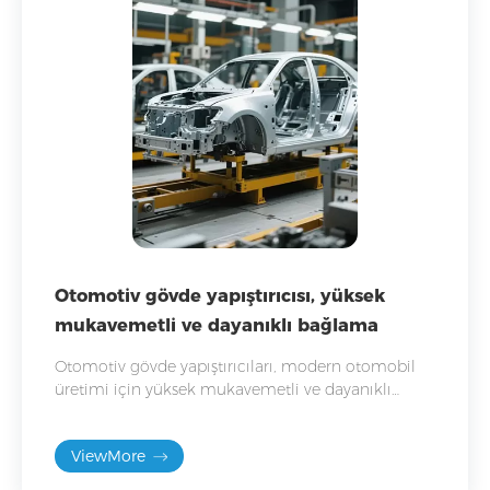
Otomotiv gövde yapıştırıcısı, yüksek
mukavemetli ve dayanıklı bağlama
Otomotiv gövde yapıştırıcıları, modern otomobil
üretimi için yüksek mukavemetli ve dayanıklı
bağlama performansı sağlayarak araç gövde
yapısının güvenliğini artırır.
ViewMore