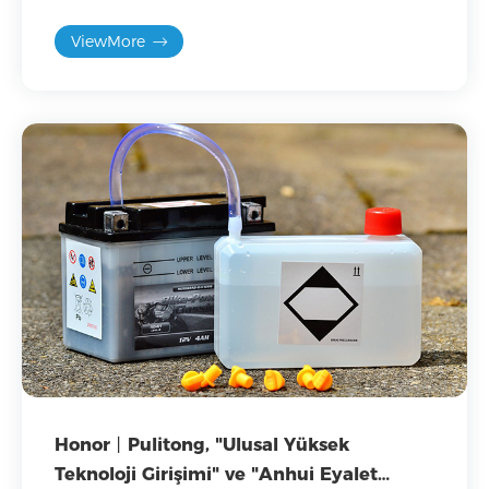
rehberlik amacıyla şirketimizi ziyaret ederek,
ViewMore
tatilden sonra iş ve üretimin yeniden başlamasını
ve güvenli üretim yapılmasını denetledi.
Honor丨Pulitong, "Ulusal Yüksek
Teknoloji Girişimi" ve "Anhui Eyalet