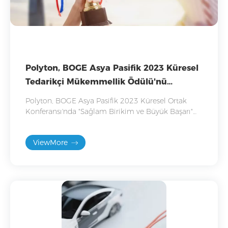
Polyton, BOGE Asya Pasifik 2023 Küresel
Tedarikçi Mükemmellik Ödülü'nü
kazandı
Polyton, BOGE Asya Pasifik 2023 Küresel Ortak
Konferansı'nda "Sağlam Birikim ve Büyük Başarı"
Üstün Tedarikçi Ödülü'nü kazandı.
ViewMore