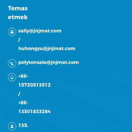
Temas
etmek
sally@jnjmat.com
/
huhongyu@jnjmat.com
polytonsale@jnjmat.com
+86-
15720513512
/
+86-
13501833284
135,