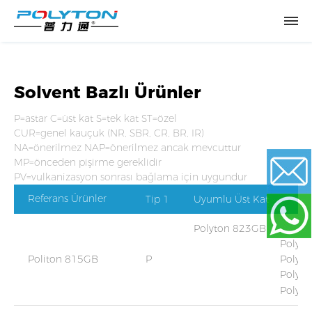
Solvent Bazlı Ürünler
P=astar C=üst kat S=tek kat ST=özel
CUR=genel kauçuk (NR, SBR, CR, BR, IR)
NA=önerilmez NAP=önerilmez ancak mevcuttur
MP=önceden pişirme gereklidir
PV=vulkanizasyon sonrası bağlama için uygundur
Referans Ürünler
Tip 1
Uyumlu Üst Kat
Email
Polyton 823GB
Polyton 8
Politon 815GB
P
Polyton 82
WhatsApp
Polyton 8
Polyton 8