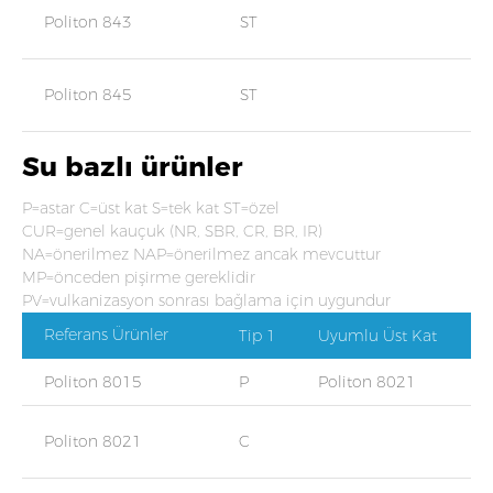
Politon 843
ST
Politon 845
ST
Su bazlı ürünler
P=astar C=üst kat S=tek kat ST=özel
CUR=genel kauçuk (NR, SBR, CR, BR, IR)
NA=önerilmez NAP=önerilmez ancak mevcuttur
MP=önceden pişirme gereklidir
PV=vulkanizasyon sonrası bağlama için uygundur
Referans Ürünler
Tip 1
Uyumlu Üst Kat
Politon 8015
P
Politon 8021
Politon 8021
C