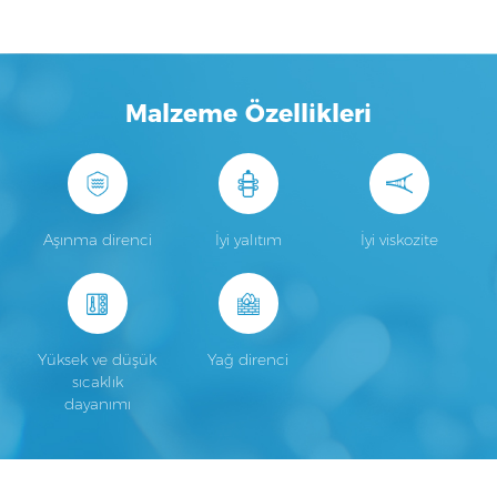
Malzeme Özellikleri
Aşınma direnci
İyi yalıtım
İyi viskozite
Yüksek ve düşük
Yağ direnci
sıcaklık
dayanımı