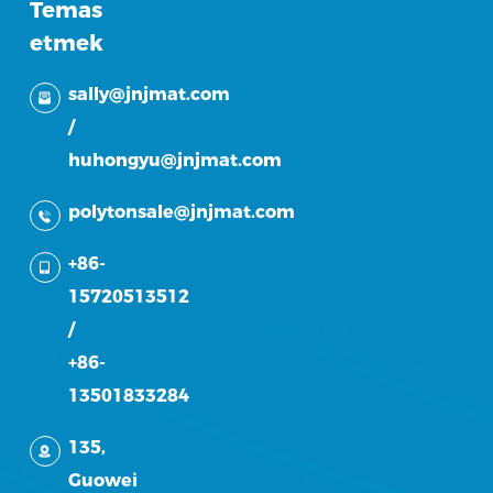
Temas
etmek
sally@jnjmat.com
/
huhongyu@jnjmat.com
polytonsale@jnjmat.com
+86-
15720513512
/
+86-
13501833284
135,
Guowei