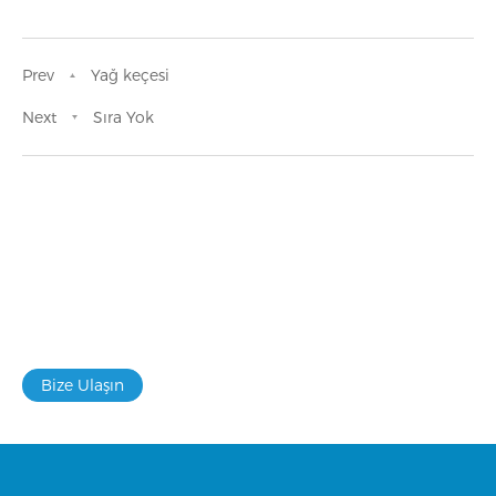
Prev
Yağ keçesi
Next
Sıra Yok
Tedarik zincirinizi güçlendirmek veya
yeni ürünler geliştirmek gibi özel
bağlama ihtiyaçlarınız varsa size
yardımcı olabiliriz
Bize Ulaşın